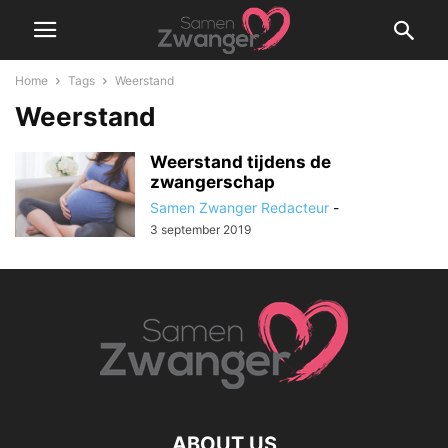
Home
Tags
Weerstand
Weerstand
Weerstand tijdens de
zwangerschap
Samen Zwanger Redacteur
-
3 september 2019
ABOUT US