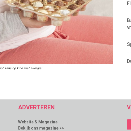
F
B
v
S
D
t kans op kind met allergie’
ADVERTEREN
V
Website & Magazine
Bekijk ons magazine >>