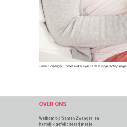
Samen Zwanger – ‘Veel suiker tijdens de zwangerschap vergroo
OVER ONS
Welkom bij ‘Samen Zwanger’ en
hartelijk gefeliciteerd met je