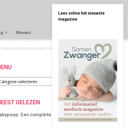
Lees online het nieuwste
magazine
og
Nieuws
schap vergroot kans op kind met allergie'
ENU
enu
EEST GELEZEN
abypoep: Een complete gids