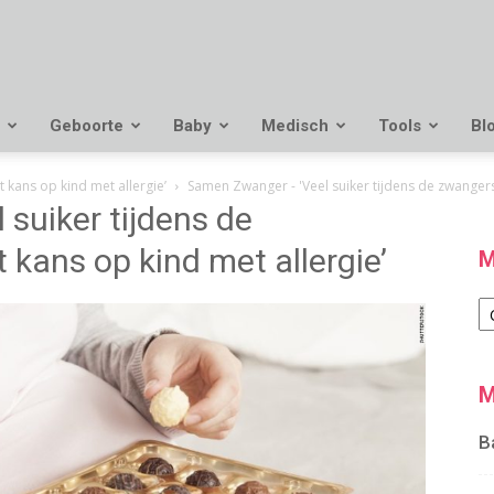
Geboorte
Baby
Medisch
Tools
Bl
 kans op kind met allergie’
Samen Zwanger - 'Veel suiker tijdens de zwanger
suiker tijdens de
kans op kind met allergie’
M
M
M
B