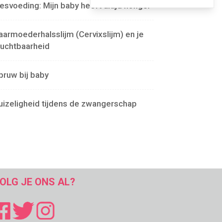
lesvoeding: Mijn baby heeft altijd honger
aarmoederhalsslijm (Cervixslijm) en je
ruchtbaarheid
pruw bij baby
uizeligheid tijdens de zwangerschap
OLG JE ONS AL?