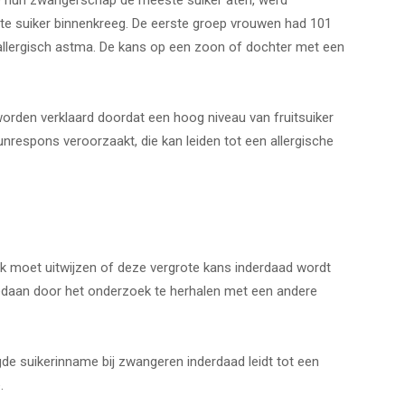
e hun zwangerschap de meeste suiker aten, werd
ste suiker binnenkreeg. De eerste groep vrouwen had 101
allergisch astma. De kans op een zoon of dochter met een
rden verklaard doordat een hoog niveau van fruitsuiker
respons veroorzaakt, die kan leiden tot een allergische
k moet uitwijzen of deze vergrote kans inderdaad wordt
gedaan door het onderzoek te herhalen met een andere
de suikerinname bij zwangeren inderdaad leidt tot een
.