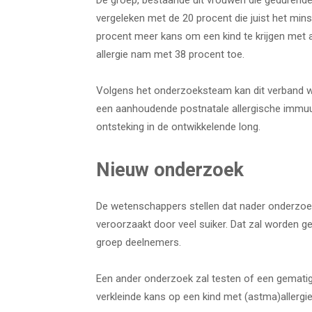
De groep, bestaande uit vrouwen die gedurend
vergeleken met de 20 procent die juist het min
procent meer kans om een kind te krijgen met 
allergie nam met 38 procent toe.
Volgens het onderzoeksteam kan dit verband wo
een aanhoudende postnatale allergische immuun
ontsteking in de ontwikkelende long.
Nieuw onderzoek
De wetenschappers stellen dat nader onderzoe
veroorzaakt door veel suiker. Dat zal worden 
groep deelnemers.
Een ander onderzoek zal testen of een gematig
verkleinde kans op een kind met (astma)allergie