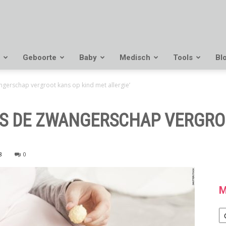
Geboorte
Baby
Medisch
Tools
Bl
angerschap vergroot kans op kind met allergie’
ENS DE ZWANGERSCHAP VERGRO
8
0
M
M