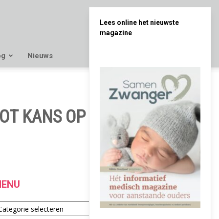
Lees online het nieuwste
magazine
og
Nieuws
OT KANS OP KIND
ENU
enu