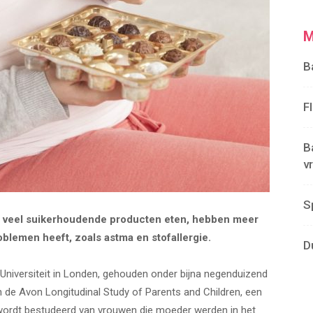
M
B
F
B
v
S
veel suikerhoudende producten eten, hebben meer
blemen heeft, zoals astma en stofallergie.
D
 Universiteit in Londen, gehouden onder bijna negenduizend
 de Avon Longitudinal Study of Parents and Children, een
ordt bestudeerd van vrouwen die moeder werden in het