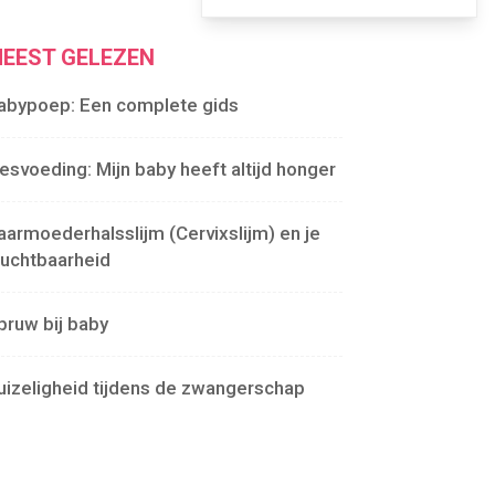
EEST GELEZEN
abypoep: Een complete gids
lesvoeding: Mijn baby heeft altijd honger
aarmoederhalsslijm (Cervixslijm) en je
ruchtbaarheid
pruw bij baby
uizeligheid tijdens de zwangerschap