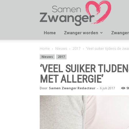
Samen
Zwanger
Home
Zwanger worden
Zwanger
Home
Nieuws
2017
‘Veel suiker tijdens de zw
Nieuws
2017
‘VEEL SUIKER TIJD
MET ALLERGIE’
Door
Samen Zwanger Redacteur
-
6 juli 2017
9