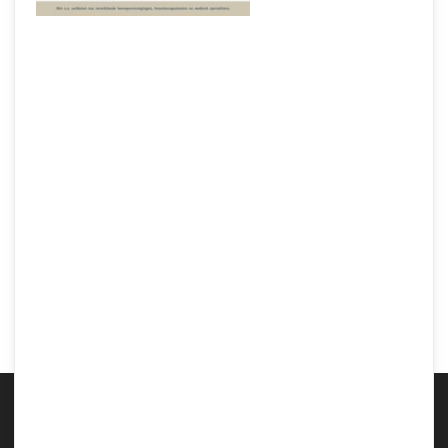
Samen Zwanger _ 13 weken zwanger – trimester 1 week 13 foto (1)