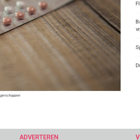
F
B
v
S
D
ngerschappen
ADVERTEREN
V