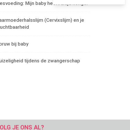
lesvoeding: Mijn baby heeft altijd honger
aarmoederhalsslijm (Cervixslijm) en je
ruchtbaarheid
pruw bij baby
uizeligheid tijdens de zwangerschap
OLG JE ONS AL?