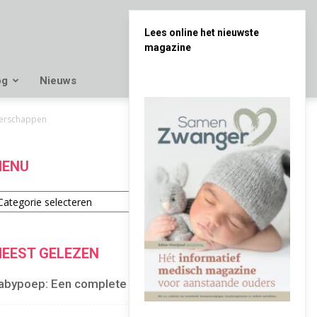
Lees online het nieuwste
magazine
og
Nieuws
gerschappen
ENU
enu
EEST GELEZEN
abypoep: Een complete gids