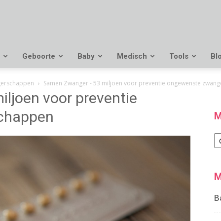
Geboorte
Baby
Medisch
Tools
Bl
ngerschappen
Samen Zwanger - 53 miljoen voor preventie ongewenste zwan
ljoen voor preventie
chappen
M
M
M
B