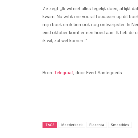
Ze zegt: „Ik wil niet alles tegelijk doen, al lijkt 
kwam. Nu wil ik me vooral focussen op dit boek. 
mijn boek en ik ben ook nog ontwerpster. In 
eind oktober komt er een hoed aan. Ik heb de opl
ik wil, zal wel komen…”
Bron:
Telegraaf
, door Evert Santegoeds
TAGS
Moederkoek
Placenta
Smoothies