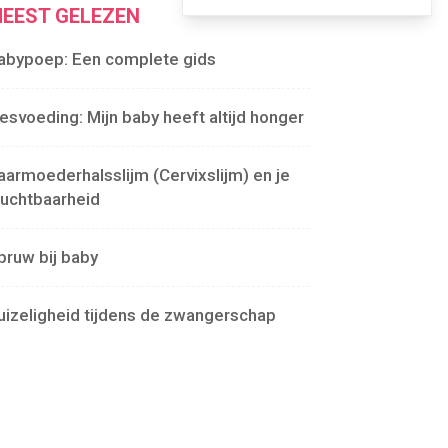
EEST GELEZEN
abypoep: Een complete gids
lesvoeding: Mijn baby heeft altijd honger
aarmoederhalsslijm (Cervixslijm) en je
ruchtbaarheid
pruw bij baby
uizeligheid tijdens de zwangerschap