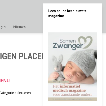
Lees online het nieuwste
magazine
og
Nieuws
EIGEN PLACENTA
ENU
enu