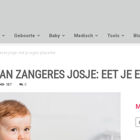
Geboorte
Baby
Medisch
Tools
Bl
res Josje: eet je eigen placenta
AN ZANGERES JOSJE: EET JE 
187
0
M
M