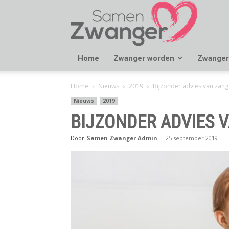
Samen
Zwanger
Home
Zwanger worden
Zwanger
Home
Nieuws
2019
Bijzonder advies van zange
Nieuws
2019
BIJZONDER ADVIES V
Door
Samen Zwanger Admin
-
25 september 2019