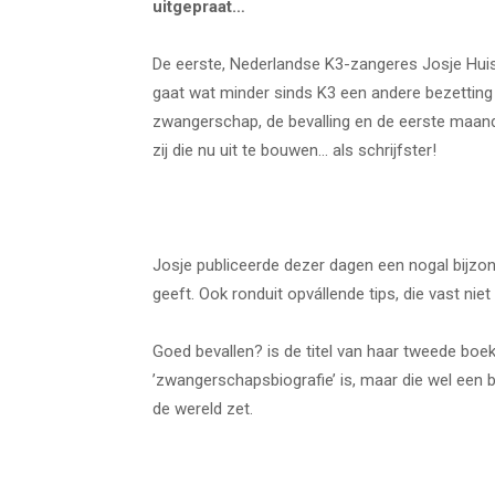
uitgepraat…
De eerste, Nederlandse K3-zangeres Josje Hui
gaat wat minder sinds K3 een andere bezetting 
zwangerschap, de bevalling en de eerste maan
zij die nu uit te bouwen… als schrijfster!
Josje publiceerde dezer dagen een nogal bijzon
geeft. Ook ronduit opvállende tips, die vast ni
Goed bevallen? is de titel van haar tweede boe
’zwangerschapsbiografie’ is, maar die wel een b
de wereld zet.