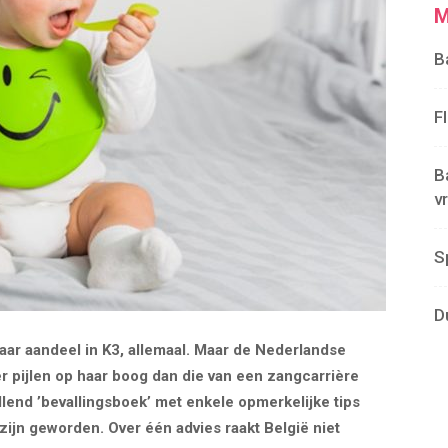
M
B
F
B
v
S
D
haar aandeel in K3, allemaal. Maar de Nederlandse
 pijlen op haar boog dan die van een zangcarrière
lend ’bevallingsboek’ met enkele opmerkelijke tips
zijn geworden. Over één advies raakt België niet