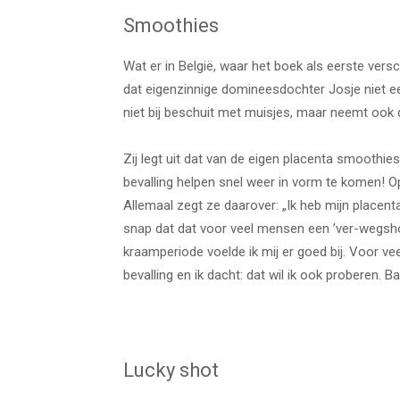
Smoothies
Wat er in België, waar het boek als eerste ver
dat eigenzinnige domineesdochter Josje niet ee
niet bij beschuit met muisjes, maar neemt ook
Zij legt uit dat van de eigen placenta
smoothie
bevalling helpen snel weer in vorm te komen!
Allemaal
zegt ze daarover: „Ik heb mijn placent
snap dat dat voor veel mensen een ’ver-wegshow
kraamperiode voelde ik mij er goed bij. Voor ve
bevalling en ik dacht: dat wil ik ook proberen. Baa
Lucky shot