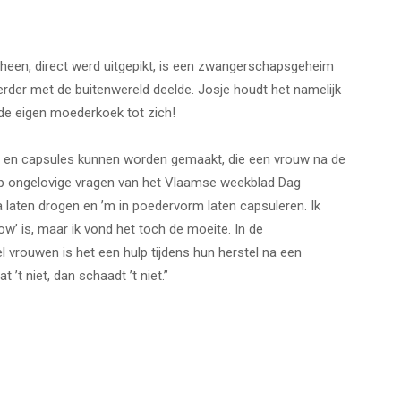
scheen, direct werd uitgepikt, is een zwangerschapsgeheim
rder met de buitenwereld deelde. Josje houdt het namelijk
 de eigen moederkoek tot zich!
s
en capsules kunnen worden gemaakt, die een vrouw na de
 Op ongelovige vragen van het Vlaamse weekblad
Dag
a laten drogen en ’m in poedervorm laten capsuleren. Ik
’ is, maar ik vond het toch de moeite. In de
el vrouwen is het een hulp tijdens hun herstel na een
t ’t niet, dan schaadt ’t niet.”