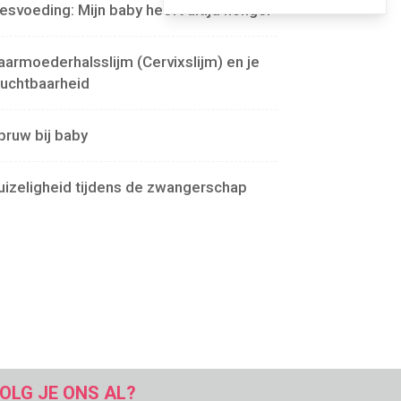
lesvoeding: Mijn baby heeft altijd honger
aarmoederhalsslijm (Cervixslijm) en je
ruchtbaarheid
pruw bij baby
uizeligheid tijdens de zwangerschap
OLG JE ONS AL?