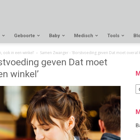
Geboorte
Baby
Medisch
Tools
Bl
 ook in een winkel’
Samen Zwanger - 'Borstvoeding geven Dat moet overal k
stvoeding geven Dat moet
en winkel’
M
M
M
B