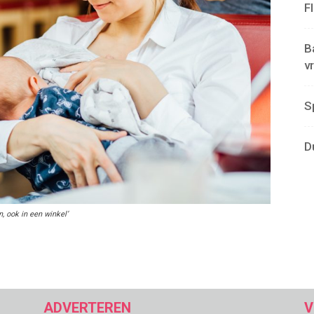
F
B
v
S
D
 ook in een winkel’
ADVERTEREN
V