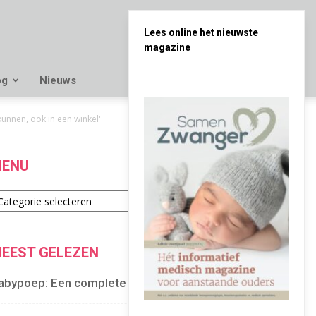
Lees online het nieuwste
magazine
og
Nieuws
unnen, ook in een winkel'
ENU
enu
EEST GELEZEN
abypoep: Een complete gids