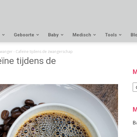
Geboorte
Baby
Medisch
Tools
Bl
anger - Cafeïne tijdens de zwangerschap
ne tijdens de
M
M
M
B