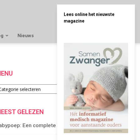
Lees online het nieuwste
magazine
og
Nieuws
ENU
enu
EEST GELEZEN
abypoep: Een complete gids