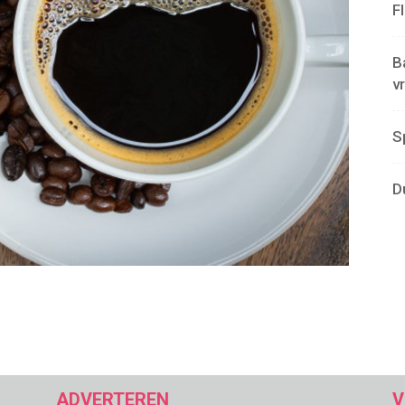
F
B
v
S
D
ADVERTEREN
V