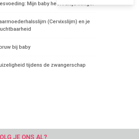
lesvoeding: Mijn baby heeft altijd honger
aarmoederhalsslijm (Cervixslijm) en je
ruchtbaarheid
pruw bij baby
uizeligheid tijdens de zwangerschap
OLG JE ONS AL?