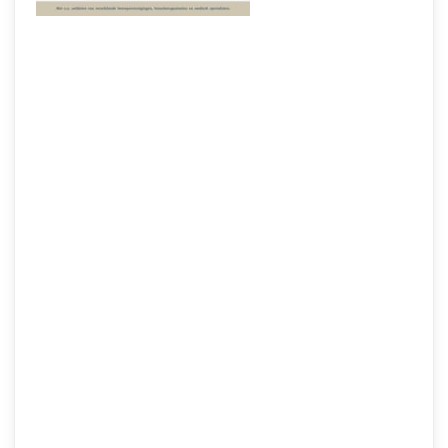
Vaginale afscheiding
Samen Zwanger Redacteur
-
5 maart 2022
Zwangerschapsdepressie
Samen Zwanger Redacteur
-
23 februari 2022
Tekening van zwarte foetus
massaal gedeeld
Samen Zwanger Admin
-
14 januari 2022
De populairste babynamen van
2021 en 2022
Samen Zwanger Admin
-
10 januari 2022