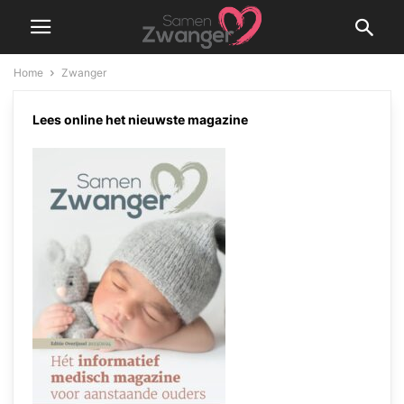
Home
Zwanger
ZWANGER
Lees online het nieuwste magazine
GEZIN EN RELATIE
GEZONDHEID EN VERZORGING
JE ONGEBOREN BABY
OMGAAN MET HET VERLIES VAN JE BABY
PRENATALE SCREENING
SYMPTOMEN EN KWAALTJES
WERK
ZAKEN REGELEN
Zwangerschap en je huid
Samen Zwanger Redacteur
-
12 maart 2022
Verstopping tijdens de
zwangerschap
Samen Zwanger Redacteur
-
7 maart 2022