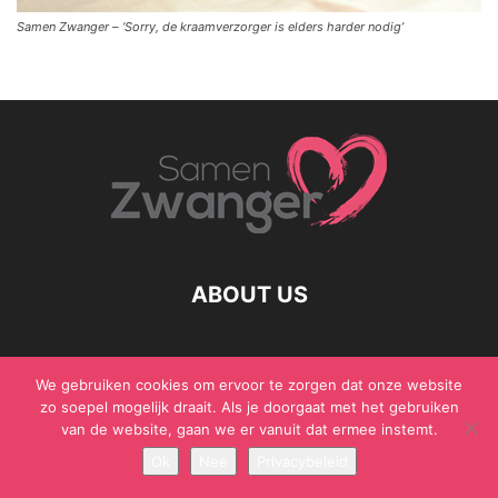
Samen Zwanger – ‘Sorry, de kraamverzorger is elders harder nodig’
ABOUT US
We gebruiken cookies om ervoor te zorgen dat onze website
© Samen Zwanger - Copyright - Gericht Media 2017 - 2021
zo soepel mogelijk draait. Als je doorgaat met het gebruiken
van de website, gaan we er vanuit dat ermee instemt.
Ok
Nee
Privacybeleid