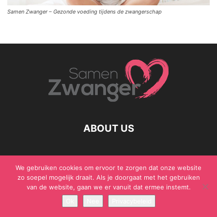
Samen Zwanger – Gezonde voeding tijdens de zwangerschap
ABOUT US
We gebruiken cookies om ervoor te zorgen dat onze website
© Samen Zwanger - Copyright - Gericht Media 2017 - 2021
zo soepel mogelijk draait. Als je doorgaat met het gebruiken
van de website, gaan we er vanuit dat ermee instemt.
Ok
Nee
Privacybeleid