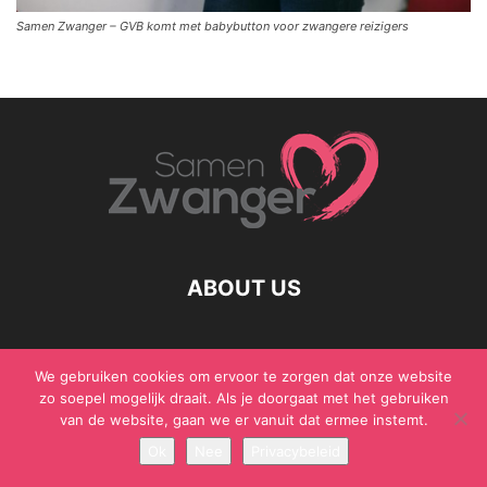
Samen Zwanger – GVB komt met babybutton voor zwangere reizigers
ABOUT US
We gebruiken cookies om ervoor te zorgen dat onze website
© Samen Zwanger - Copyright - Gericht Media 2017 - 2021
zo soepel mogelijk draait. Als je doorgaat met het gebruiken
van de website, gaan we er vanuit dat ermee instemt.
Ok
Nee
Privacybeleid