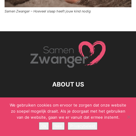
Samen Zwanger – Hoeveel slaap heeft jouw kind nodig
ABOUT US
We gebruiken cookies om ervoor te zorgen dat onze website
zo soepel mogelijk draait. Als je doorgaat met het gebruiken
© Samen Zwanger - Copyright - Gericht Media 2017 - 2021
van de website, gaan we er vanuit dat ermee instemt.
Ok
Nee
Privacybeleid