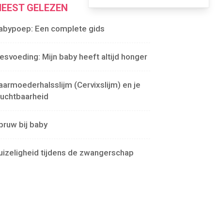
EEST GELEZEN
abypoep: Een complete gids
lesvoeding: Mijn baby heeft altijd honger
aarmoederhalsslijm (Cervixslijm) en je
ruchtbaarheid
pruw bij baby
uizeligheid tijdens de zwangerschap