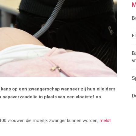
M
B
F
B
v
S
kans op een zwangerschap wanneer zij hun eileiders
D
n papaverzaadolie in plaats van een vloeistof op
1100 vrouwen die moeilijk zwanger kunnen worden,
meldt