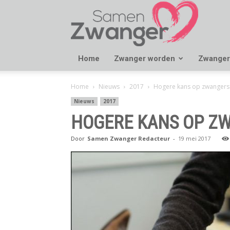
Samen
Zwanger
Home
Zwanger worden
Zwanger
Home
Nieuws
2017
Hogere kans op zwangersc
Nieuws
2017
HOGERE KANS OP ZW
Door
Samen Zwanger Redacteur
-
19 mei 2017