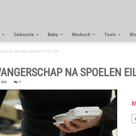
Geboorte
Baby
Medisch
Tools
Bl
hap na spoelen eileiders met olie
ANGERSCHAP NA SPOELEN EIL
204
0
M
M