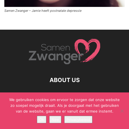
Samen Zwanger – Jamie heeft postnatale depressie
ABOUT US
We gebruiken cookies om ervoor te zorgen dat onze website
zo soepel mogelijk draait. Als je doorgaat met het gebruiken
© Samen Zwanger - Copyright - Gericht Media 2017 - 2021
van de website, gaan we er vanuit dat ermee instemt.
Ok
Nee
Privacybeleid