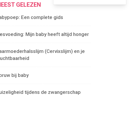
EEST GELEZEN
abypoep: Een complete gids
lesvoeding: Mijn baby heeft altijd honger
aarmoederhalsslijm (Cervixslijm) en je
ruchtbaarheid
pruw bij baby
uizeligheid tijdens de zwangerschap