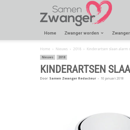
Samen
Zwanger
Home
Zwanger worden
Zwanger
Home
Nieuws
2018
Kinderartsen slaan alarm 
Nieuws
2018
KINDERARTSEN SLA
Door
Samen Zwanger Redacteur
-
10 januari 2018