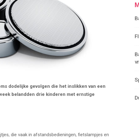
M
B
F
B
v
S
oms dodelijke gevolgen die het inslikken van een
e week belandden drie kinderen met ernstige
D
tjes, die vaak in afstandsbedieningen, fietslampjes en