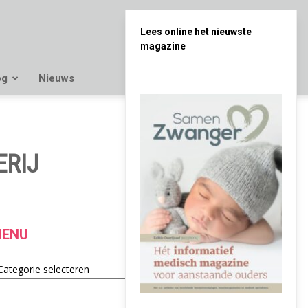
Lees online het nieuwste
magazine
og
Nieuws
ERIJ
ENU
enu