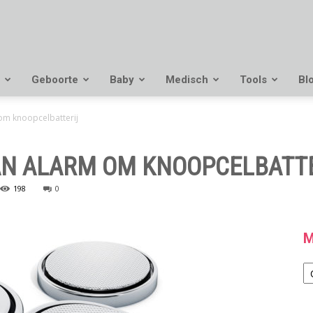
Geboorte
Baby
Medisch
Tools
Bl
om knoopcelbatterij
AN ALARM OM KNOOPCELBATT
198
0
M
M