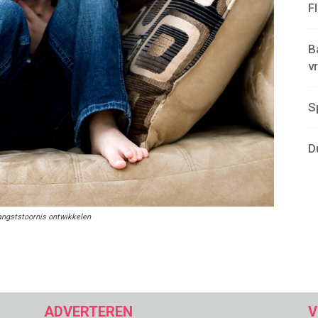
F
B
v
S
D
angststoornis ontwikkelen
ADVERTEREN
V