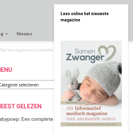
Lees online het nieuwste
magazine
og
Nieuws
tijd een angststoornis ontwikkelen
ENU
enu
EEST GELEZEN
abypoep: Een complete gids