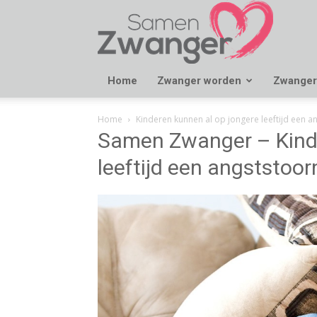
Samen
Zwanger
Home
Zwanger worden
Zwanger
Home
Kinderen kunnen al op jongere leeftijd een a
Samen Zwanger – Kinde
leeftijd een angststoor