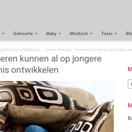
Geboorte
Baby
Medisch
Tools
Bl
ngststoornis ontwikkelen
Samen Zwanger - Kinderen kunnen al op jongere leef
ren kunnen al op jongere
nis ontwikkelen
M
M
M
B