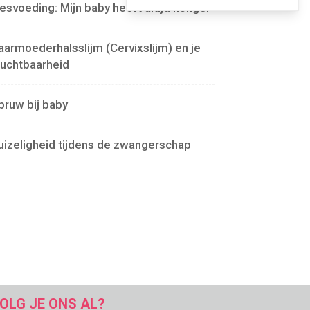
lesvoeding: Mijn baby heeft altijd honger
aarmoederhalsslijm (Cervixslijm) en je
ruchtbaarheid
pruw bij baby
uizeligheid tijdens de zwangerschap
OLG JE ONS AL?