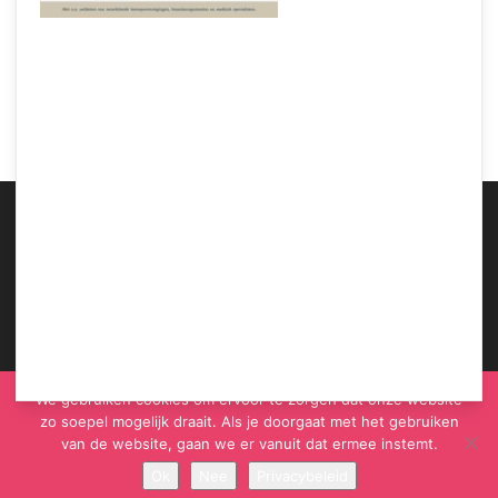
Samen Zwanger – ‘Koorts tijdens zwangerschap vergroot kans op autistisch
kind’
ABOUT US
We gebruiken cookies om ervoor te zorgen dat onze website
zo soepel mogelijk draait. Als je doorgaat met het gebruiken
van de website, gaan we er vanuit dat ermee instemt.
Ok
Nee
Privacybeleid
© Samen Zwanger - Copyright - Gericht Media 2017 - 2021