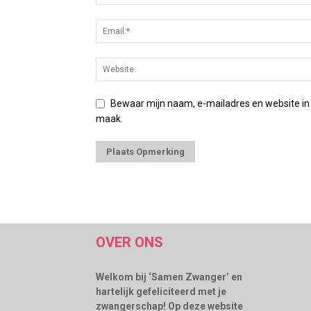
Bewaar mijn naam, e-mailadres en website in
maak.
OVER ONS
Welkom bij ‘Samen Zwanger’ en
hartelijk gefeliciteerd met je
zwangerschap! Op deze website