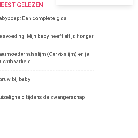
EEST GELEZEN
abypoep: Een complete gids
lesvoeding: Mijn baby heeft altijd honger
aarmoederhalsslijm (Cervixslijm) en je
ruchtbaarheid
pruw bij baby
uizeligheid tijdens de zwangerschap