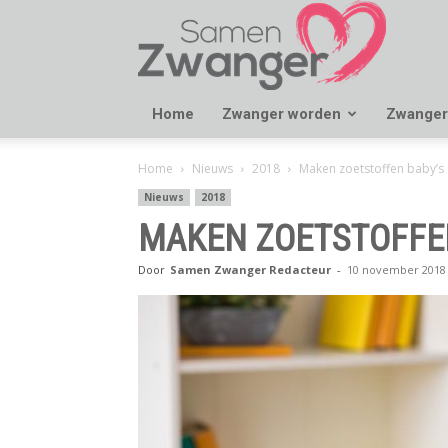
Samen
Zwanger
Home
Zwanger worden
Zwanger
Home
Nieuws
2018
Maken zoetstoffen baby’s 
Nieuws
2018
MAKEN ZOETSTOFFEN
Door
Samen Zwanger Redacteur
-
10 november 2018