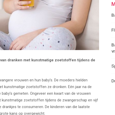
M
B
F
B
v
 van dranken met kunstmatige zoetstoffen tijdens de
S
angere vrouwen en hun baby’s. De moeders hielden
D
et kunstmatige zoetstoffen ze dronken. Eén jaar na de
de baby’s gemeten. Ongeveer een kwart van de vrouwen
t kunstmatige zoetstoffen tijdens de zwangerschap en vijf
ke drankjes te consumeren. De kinderen van die laatste
grote kans op overgewicht.