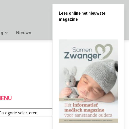
Lees online het nieuwste
magazine
og
Nieuws
ENU
enu