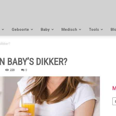
Geboorte
Baby
Medisch
Tools
Bl
dikker?
 BABY’S DIKKER?
220
0
M
M