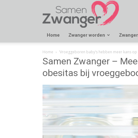
Samen
Zwanger
Home
Zwanger worden
Zwanger
Home
‘Vroeggeboren baby’s hebben meer kans op 
Samen Zwanger – Meer 
obesitas bij vroeggebo