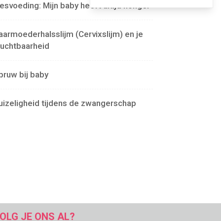
lesvoeding: Mijn baby heeft altijd honger
aarmoederhalsslijm (Cervixslijm) en je
ruchtbaarheid
pruw bij baby
uizeligheid tijdens de zwangerschap
OLG JE ONS AL?