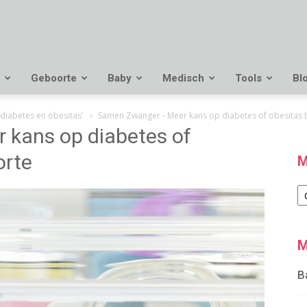
Geboorte
Baby
Medisch
Tools
Bl
diabetes en obesitas’
Samen Zwanger - Meer kans op diabetes of obesitas 
kans op diabetes of
orte
M
M
M
B