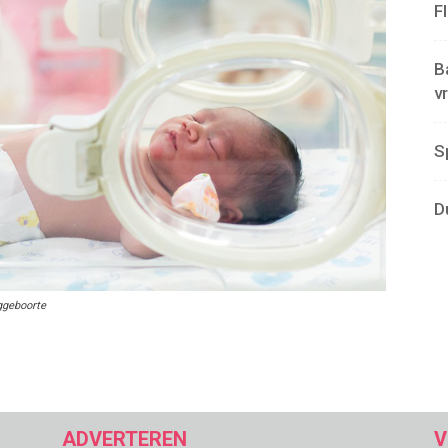
F
B
v
S
D
ggeboorte
ADVERTEREN
V