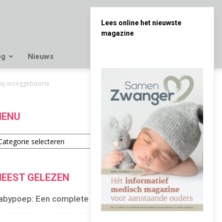
Lees online het nieuwste
magazine
og
Nieuws
bij vroeggeboorte
ENU
enu
EEST GELEZEN
abypoep: Een complete gids