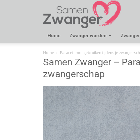
Samen
Zwanger
Home
Zwanger worden
Zwanger
Home
Paracetamol gebruiken tijdens je zwangersc
Samen Zwanger – Parac
zwangerschap