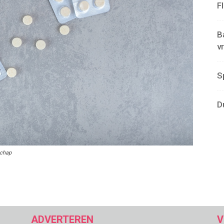
F
B
v
S
D
schap
ADVERTEREN
V