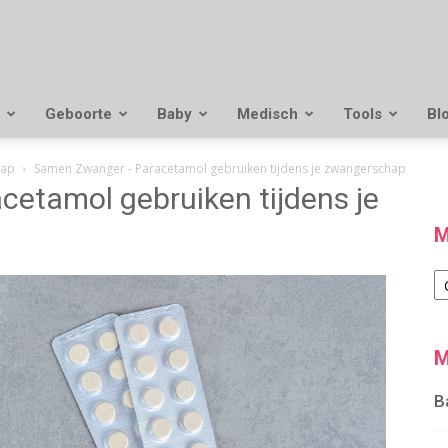
Geboorte
Baby
Medisch
Tools
Bl
hap
Samen Zwanger - Paracetamol gebruiken tijdens je zwangerschap
etamol gebruiken tijdens je
M
M
M
B