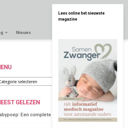
Lees online het nieuwste
magazine
og
Nieuws
ENU
enu
EEST GELEZEN
abypoep: Een complete gids