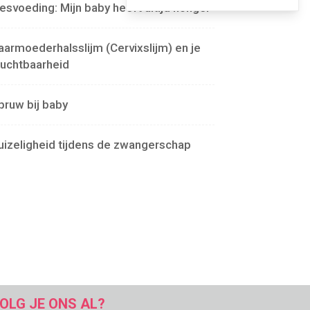
lesvoeding: Mijn baby heeft altijd honger
aarmoederhalsslijm (Cervixslijm) en je
ruchtbaarheid
pruw bij baby
uizeligheid tijdens de zwangerschap
OLG JE ONS AL?