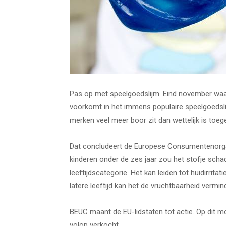
Pas op met speelgoedslijm. Eind november wa
voorkomt in het immens populaire speelgoedslijm
merken veel meer boor zit dan wettelijk is toeg
Dat concludeert de Europese Consumentenorgani
kinderen onder de zes jaar zou het stofje schadeli
leeftijdscategorie. Het kan leiden tot huidirrit
latere leeftijd kan het de vruchtbaarheid ver
BEUC maant de EU-lidstaten tot actie. Op dit m
volop verkocht.