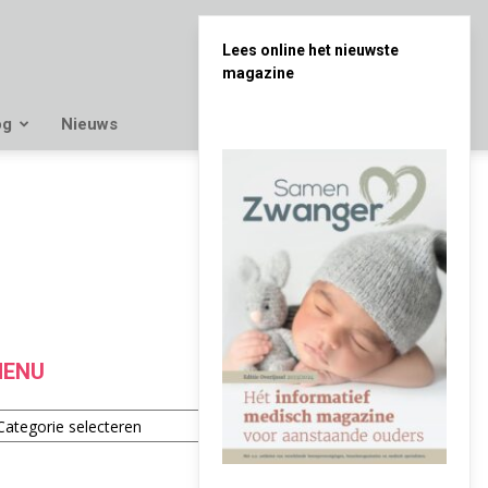
Lees online het nieuwste
magazine
og
Nieuws
ENU
enu