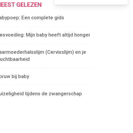
EEST GELEZEN
abypoep: Een complete gids
lesvoeding: Mijn baby heeft altijd honger
aarmoederhalsslijm (Cervixslijm) en je
ruchtbaarheid
pruw bij baby
uizeligheid tijdens de zwangerschap