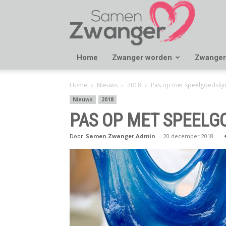
Samen
Zwanger
Home
Zwanger worden
Zwanger
Home
Nieuws
2018
Pas op met speelgoedslij
Nieuws
2018
PAS OP MET SPEELG
Door
Samen Zwanger Admin
-
20 december 2018