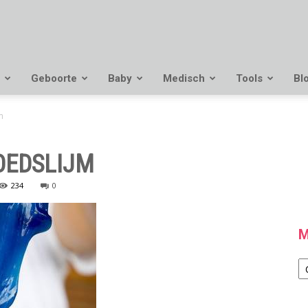
Geboorte
Baby
Medisch
Tools
Bl
m
OEDSLIJM
234
0
M
M