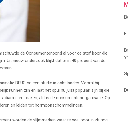
M
B
F
B
arschuwde de Consumentenbond al voor de stof boor die
v
. Uit nieuw onderzoek blijkt dat er in 40 procent van de
estaan.
S
satie BEUC na een studie in acht landen. Vooral bij
D
jk kunnen zijn en laat het spul nu juist populair zijn bij die
aties, diarree en braken, aldus de consumentenorganisatie. Op
minderen en leiden tot hormoonschommelingen.
oment worden de slijmmerken waar te veel boor in zit nog