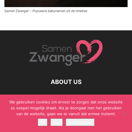
Samen Zwanger – Populaire babynamen uit de nineties
ABOUT US
We gebruiken cookies om ervoor te zorgen dat onze website
zo soepel mogelijk draait. Als je doorgaat met het gebruiken
© Samen Zwanger - Copyright - Gericht Media 2017 - 2021
van de website, gaan we er vanuit dat ermee instemt.
Ok
Nee
Privacybeleid