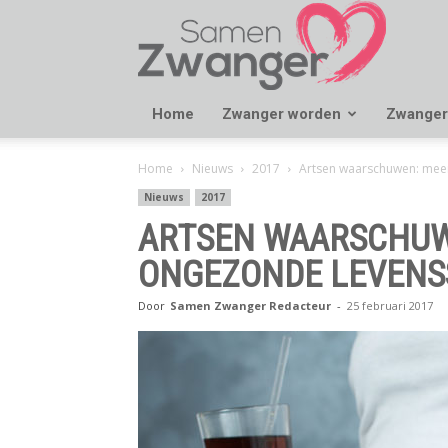
Samen
Zwanger
Home
Zwanger worden
Zwanger
Home
Nieuws
2017
Artsen waarschuwen: meer
Nieuws
2017
ARTSEN WAARSCHUW
ONGEZONDE LEVENS
Door
Samen Zwanger Redacteur
-
25 februari 2017