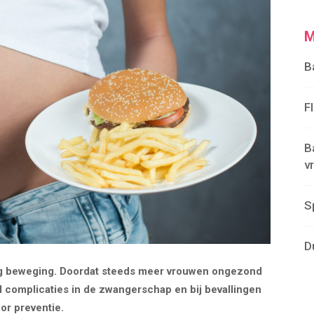
M
B
F
B
v
S
D
inig beweging. Doordat steeds meer vrouwen ongezond
al complicaties in de zwangerschap en bij bevallingen
or preventie.