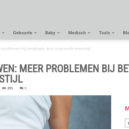
Geboorte
Baby
Medisch
Tools
Bl
 problemen bij bevallingen door ongezonde levensstijl
EN: MEER PROBLEMEN BIJ BE
STIJL
205
0
M
M