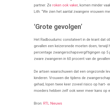
partner. Ze
roken ook vaker
, komen minder vaak
Lith: “We zien het aantal zwangere vrouwen me
‘Grote gevolgen’
Het Radboudumc constateert in de krant dat ob
gevallen een keizersnede moeten doen, terwijl he
percentage zwangerschapsvergiftigingen op 5 p
zware zwangeren in 60 procent van de gevallen 
De artsen waarschuwen dat een ongezonde leven
kinderen. Vrouwen die tijdens de zwangersch
gehad, lopen twee keer zoveel risico op hart- e
moeders hebben zelf ook weer meer kans op e
Bron:
RTL Nieuws