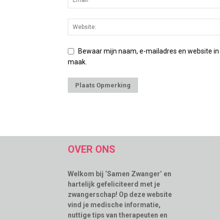
Bewaar mijn naam, e-mailadres en website in
maak.
OVER ONS
Welkom bij ‘Samen Zwanger’ en
hartelijk gefeliciteerd met je
zwangerschap! Op deze website
vind je medische informatie,
nuttige tips van therapeuten en