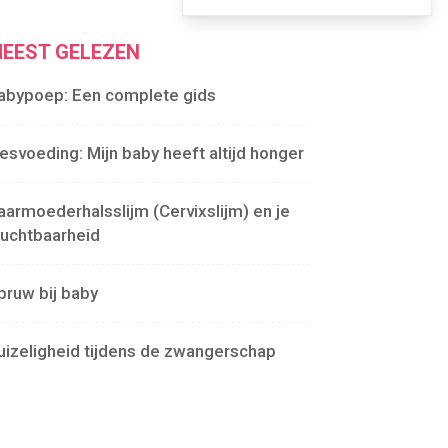
EEST GELEZEN
abypoep: Een complete gids
lesvoeding: Mijn baby heeft altijd honger
aarmoederhalsslijm (Cervixslijm) en je
ruchtbaarheid
pruw bij baby
uizeligheid tijdens de zwangerschap