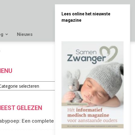
Lees online het nieuwste
magazine
og
Nieuws
p
ENU
enu
EEST GELEZEN
abypoep: Een complete gids