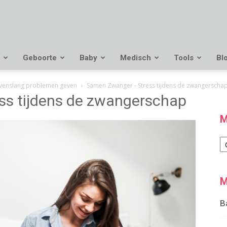
Geboorte
Baby
Medisch
Tools
Bl
levenslang problemen geven
Samen Zwanger - Stress tijdens de zwangerscha
s tijdens de zwangerschap
M
M
M
B