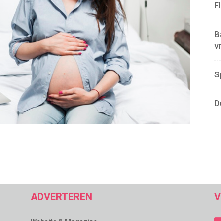
F
B
v
S
D
ADVERTEREN
V