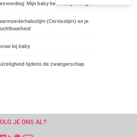
lesvoeding: Mijn baby heeft altijd honger
aarmoederhalsslijm (Cervixslijm) en je
ruchtbaarheid
pruw bij baby
uizeligheid tijdens de zwangerschap
OLG JE ONS AL?