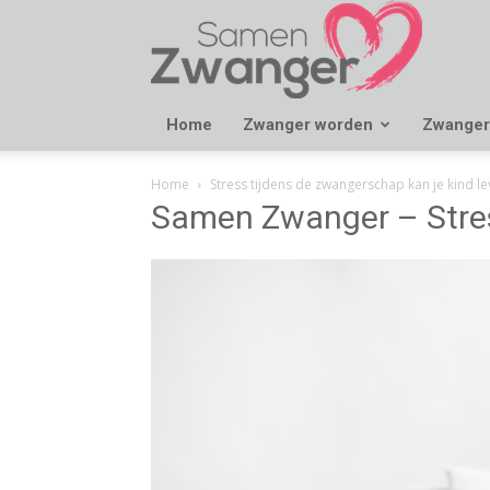
Samen
Zwanger
Home
Zwanger worden
Zwanger
Home
Stress tijdens de zwangerschap kan je kind 
Samen Zwanger – Stres