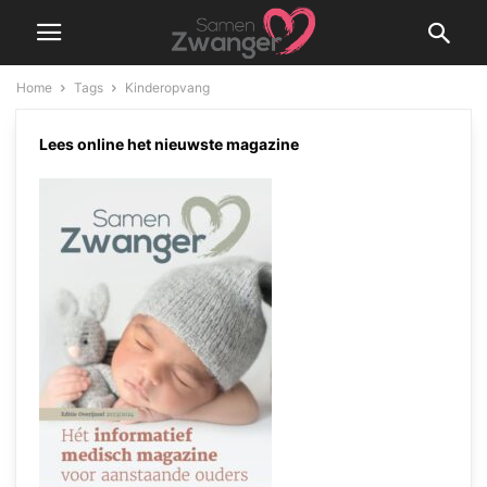
Home
Tags
Kinderopvang
Kinderopvang
Lees online het nieuwste magazine
Opvang door een nanny
Samen Zwanger Redacteur
-
26 maart 2022
Werken na je
zwangerschapsverlof
Samen Zwanger Redacteur
-
16 oktober 2021
‘Kwart miljard extra uitgetrokken
voor kinderopvang’
Samen Zwanger Redacteur
-
31 mei 2018