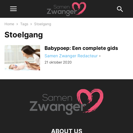
Home
Tags
Stoelgang
Stoelgang
Babypoep: Een complete gids
Samen Zwanger Redacteur
-
21 oktober 2020
ABOUT US