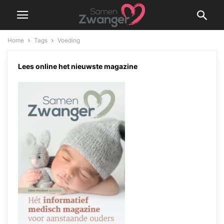
Home
Tags
Voeding
Voeding
Lees online het nieuwste magazine
Hoeveelheid flesvoeding
Samen Zwanger Redacteur
-
7 mei 2021
Gezonde voeding tijdens de
zwangerschap
Samen Zwanger Redacteur
-
16 mei 2020
Tips om te voorkomen dat jouw
baby een kieskeurige eter wordt
Samen Zwanger Admin
-
9 september 2019