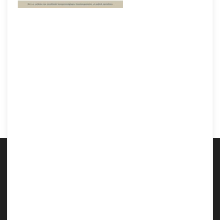
Belangrijke voedingsstoffen
tijdens de zwangerschap
Samen Zwanger Redacteur
-
1 september 2019
Voeding tijdens de
zwangerschap: Geniet voor twee
Samen Zwanger Redacteur
-
24 april 2019