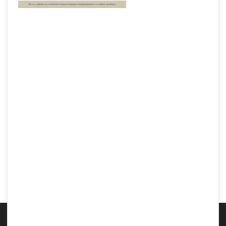
Samen Zwanger – Verwijder teken zonder deze aan te raken met HeltiQ Teekweg
aerosol