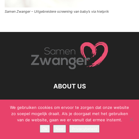
Samen Zwanger – Uitgebreidere screening van baby’s via hielprik
ABOUT US
We gebruiken cookies om ervoor te zorgen dat onze website
zo soepel mogelijk draait. Als je doorgaat met het gebruiken
© Samen Zwanger - Copyright - Gericht Media 2017 - 2021
van de website, gaan we er vanuit dat ermee instemt.
Ok
Nee
Privacybeleid