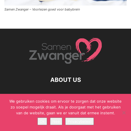
Samen Zwanger – Voorlezen goed voor babybrein
ABOUT US
We gebruiken cookies om ervoor te zorgen dat onze website
zo soepel mogelijk draait. Als je doorgaat met het gebruiken
© Samen Zwanger - Copyright - Gericht Media 2017 - 2021
van de website, gaan we er vanuit dat ermee instemt.
Ok
Nee
Privacybeleid