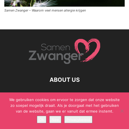
Samen Zwanger – Waarom veel mensen allergie krijgen
ABOUT US
We gebruiken cookies om ervoor te zorgen dat onze website
zo soepel mogelijk draait. Als je doorgaat met het gebruiken
© Samen Zwanger - Copyright - Gericht Media 2017 - 2021
van de website, gaan we er vanuit dat ermee instemt.
Ok
Nee
Privacybeleid