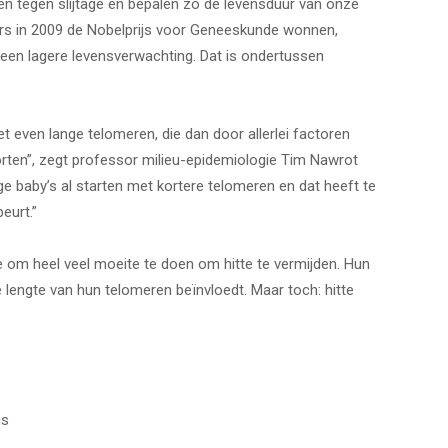
tegen slijtage en bepalen zo de levensduur van onze
s in 2009 de Nobelprijs voor Geneeskunde wonnen,
een lagere levensverwachting. Dat is ondertussen
 even lange telomeren, die dan door allerlei factoren
korten”, zegt professor milieu-epidemiologie Tim Nawrot
e baby’s al starten met kortere telomeren en dat heeft te
eurt.”
m heel veel moeite te doen om hitte te vermijden. Hun
lengte van hun telomeren beïnvloedt. Maar toch: hitte
is