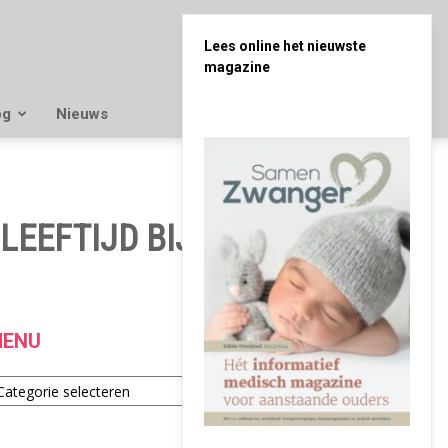
Lees online het nieuwste
magazine
og
Nieuws
EEFTIJD BIJ BABY’S
ENU
enu