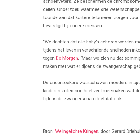
schoenveters. Ze beschermen de chromosomen 
cellen. Onderzoek waarmee drie wetenschapper
toonde aan dat kortere telomeren zorgen voor 
bevestigd bij oudere mensen.
“We dachten dat alle baby’s geboren worden met
tijdens het leven in verschillende snelheden in
tegen
De Morgen
. “Maar we zien nu dat sommig
maken met wat er tijdens de zwangerschap geb
De onderzoekers waarschuwen moeders in spe o
kinderen zullen nog heel veel meemaken wat de 
tijdens de zwangerschap doet dat ook.
Bron:
Welingelichte Kringen
, door Gerard Driehu