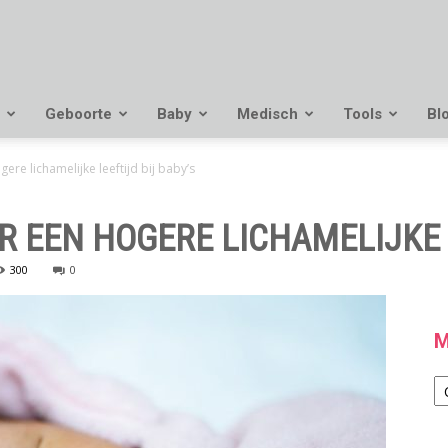
Geboorte
Baby
Medisch
Tools
Bl
re lichamelijke leeftijd bij baby’s
 EEN HOGERE LICHAMELIJKE L
300
0
M
M