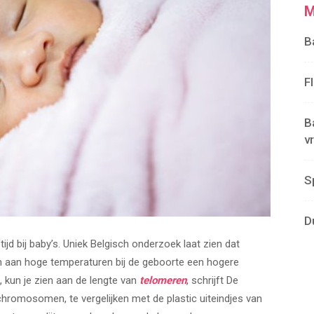
M
B
F
B
v
S
D
jd bij baby’s. Uniek Belgisch onderzoek laat zien dat
jn aan hoge temperaturen bij de geboorte een hogere
s, kun je zien aan de lengte van
telomeren
, schrijft De
hromosomen, te vergelijken met de plastic uiteindjes van