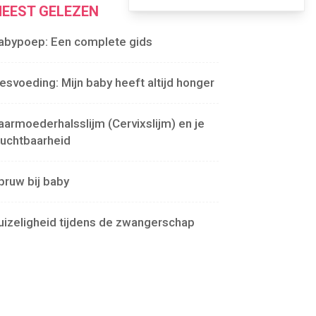
EEST GELEZEN
abypoep: Een complete gids
lesvoeding: Mijn baby heeft altijd honger
aarmoederhalsslijm (Cervixslijm) en je
ruchtbaarheid
pruw bij baby
uizeligheid tijdens de zwangerschap