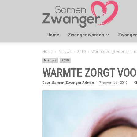
Samen
Zwanger
Home
Zwanger worden
Zwanger
Home
Nieuws
2019
Warmte zorgt voor een hoge
Nieuws
2019
WARMTE ZORGT VOOR
Door
Samen Zwanger Admin
-
7 november 2019