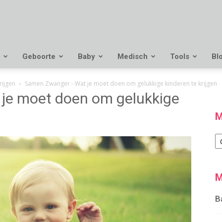
Geboorte
Baby
Medisch
Tools
Bl
rijgen
Samen Zwanger - Wat je moet doen om gelukkige kinderen te krijgen
je moet doen om gelukkige
M
M
M
B