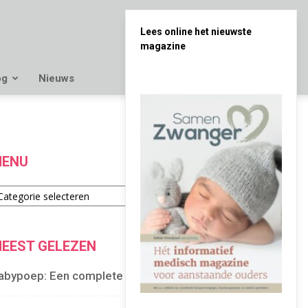
Lees online het nieuwste
magazine
og
Nieuws
ENU
enu
EEST GELEZEN
abypoep: Een complete gids