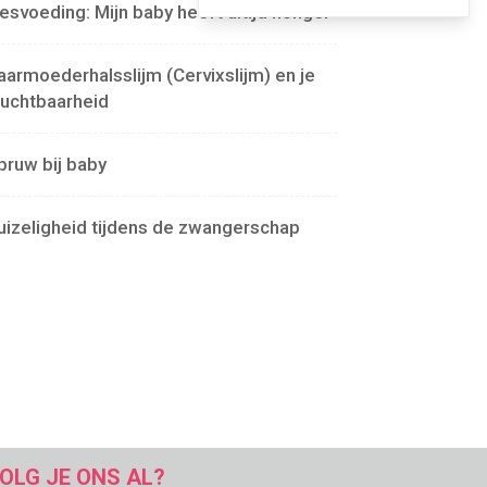
lesvoeding: Mijn baby heeft altijd honger
aarmoederhalsslijm (Cervixslijm) en je
ruchtbaarheid
pruw bij baby
uizeligheid tijdens de zwangerschap
OLG JE ONS AL?