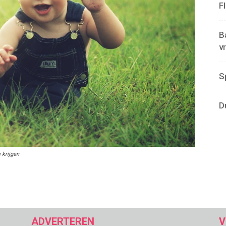
F
B
v
S
D
 krijgen
ADVERTEREN
V