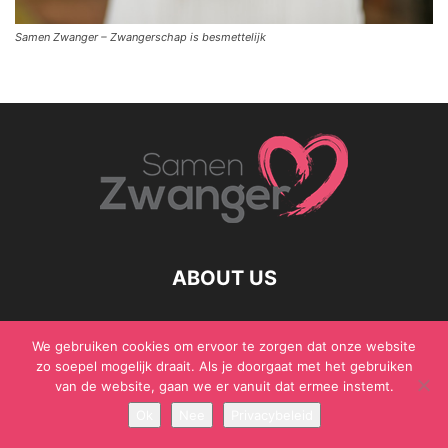
Samen Zwanger – Zwangerschap is besmettelijk
ABOUT US
We gebruiken cookies om ervoor te zorgen dat onze website
zo soepel mogelijk draait. Als je doorgaat met het gebruiken
© Samen Zwanger - Copyright - Gericht Media 2017 - 2021
van de website, gaan we er vanuit dat ermee instemt.
Ok
Nee
Privacybeleid