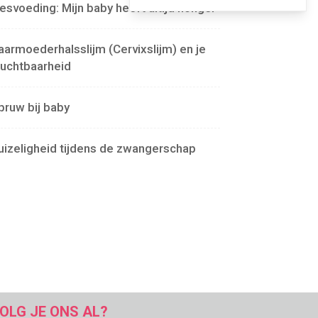
lesvoeding: Mijn baby heeft altijd honger
aarmoederhalsslijm (Cervixslijm) en je
ruchtbaarheid
pruw bij baby
uizeligheid tijdens de zwangerschap
OLG JE ONS AL?