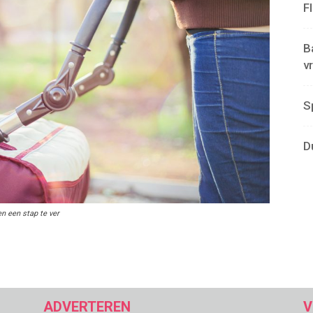
F
B
v
S
D
n een stap te ver
ADVERTEREN
V