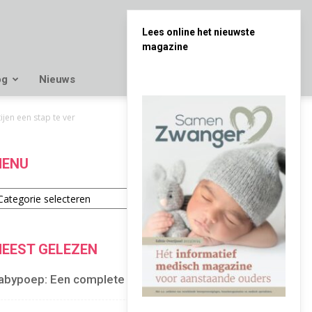
Lees online het nieuwste
magazine
og
Nieuws
jen een stap te ver
ENU
enu
EEST GELEZEN
abypoep: Een complete gids