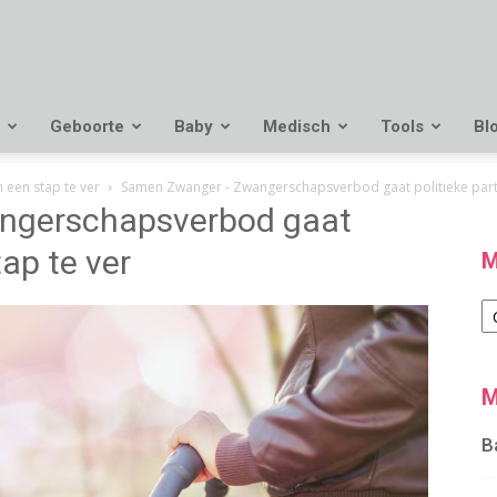
Geboorte
Baby
Medisch
Tools
Bl
 een stap te ver
Samen Zwanger - Zwangerschapsverbod gaat politieke parti
ngerschapsverbod gaat
tap te ver
M
M
M
B