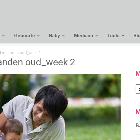
Geboorte
Baby
Medisch
Tools
Bl
4 maanden oud_week 2
nden oud_week 2
M
M
M
B