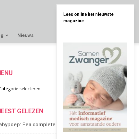
Lees online het nieuwste
magazine
og
Nieuws
ENU
enu
EEST GELEZEN
abypoep: Een complete gids