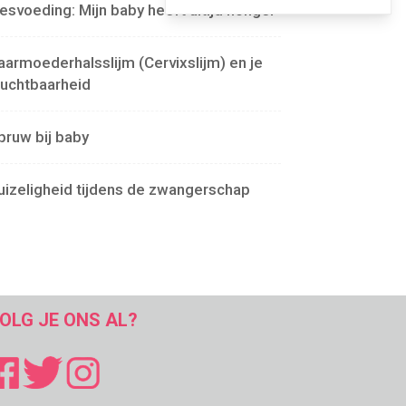
lesvoeding: Mijn baby heeft altijd honger
aarmoederhalsslijm (Cervixslijm) en je
ruchtbaarheid
pruw bij baby
uizeligheid tijdens de zwangerschap
OLG JE ONS AL?