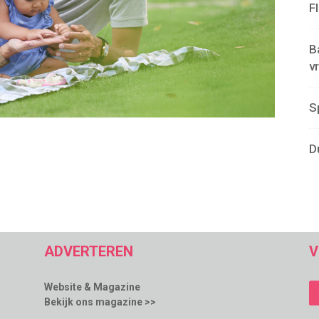
F
B
v
S
D
ADVERTEREN
V
Website & Magazine
Bekijk ons magazine >>