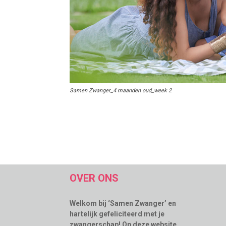
Samen Zwanger_4 maanden oud_week 2
OVER ONS
Welkom bij ‘Samen Zwanger’ en
hartelijk gefeliciteerd met je
zwangerschap! Op deze website