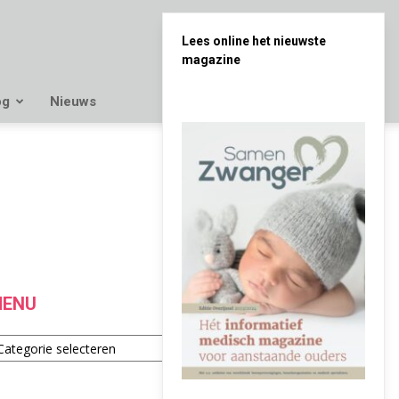
Lees online het nieuwste
magazine
og
Nieuws
ENU
enu