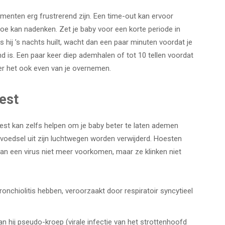
enten erg frustrerend zijn. Een time-out kan ervoor
 toe kan nadenken. Zet je baby voor een korte periode in
ls hij ’s nachts huilt, wacht dan een paar minuten voordat je
d is. Een paar keer diep ademhalen of tot 10 tellen voordat
er het ook even van je overnemen.
est
est kan zelfs helpen om je baby beter te laten ademen
 voedsel uit zijn luchtwegen worden verwijderd. Hoesten
n een virus niet meer voorkomen, maar ze klinken niet
 bronchiolitis hebben, veroorzaakt door respiratoir syncytieel
 kan hij pseudo-kroep (virale infectie van het strottenhoofd