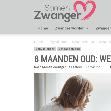
Samen
Zwanger
Home
Zwanger worden
Zwanger
Home
Babykalender
8 maanden oud
8 maand
Babykalender
8 maanden oud
8 MAANDEN OUD: WE
Door
Samen Zwanger Redacteur
-
27 maart 2018