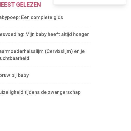
EEST GELEZEN
abypoep: Een complete gids
lesvoeding: Mijn baby heeft altijd honger
aarmoederhalsslijm (Cervixslijm) en je
ruchtbaarheid
pruw bij baby
uizeligheid tijdens de zwangerschap