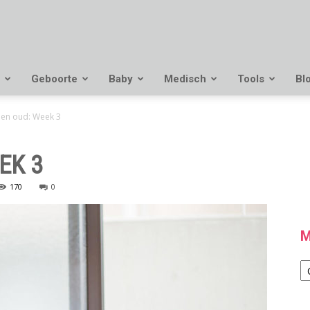
Geboorte
Baby
Medisch
Tools
Bl
en oud: Week 3
EK 3
170
0
M
M