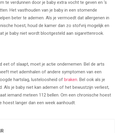
m te verdunnen door je baby extra vocht te geven en ’s
etten. Het vasthouden van je baby in een stomende
pen beter te ademen. Als je vermoedt dat allergenen in
nische hoest, houd de kamer dan zo stofvrij mogelijk en
at je baby niet wordt blootgesteld aan sigarettenrook.
d eet of slaapt, moet je actie ondernemen. Bel de arts
te heeft met ademhalen of andere symptomen van een
hoogde hartslag, lusteloosheid of
braken
. Bel ook als je
 Als je baby niet kan ademen of het bewustzijn verliest,
laat iemand meteen 112 bellen. Om een chronische hoest
de hoest langer dan een week aanhoudt.
UR