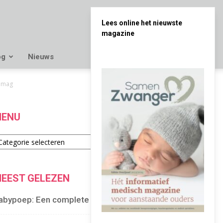
Lees online het nieuwste
magazine
og
Nieuws
T mag
ENU
enu
EEST GELEZEN
abypoep: Een complete gids