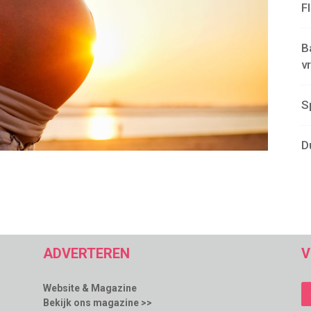
F
B
v
S
D
ADVERTEREN
V
Website & Magazine
Bekijk ons magazine >>