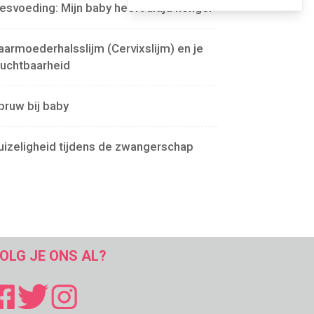
lesvoeding: Mijn baby heeft altijd honger
aarmoederhalsslijm (Cervixslijm) en je
ruchtbaarheid
pruw bij baby
uizeligheid tijdens de zwangerschap
OLG JE ONS AL?