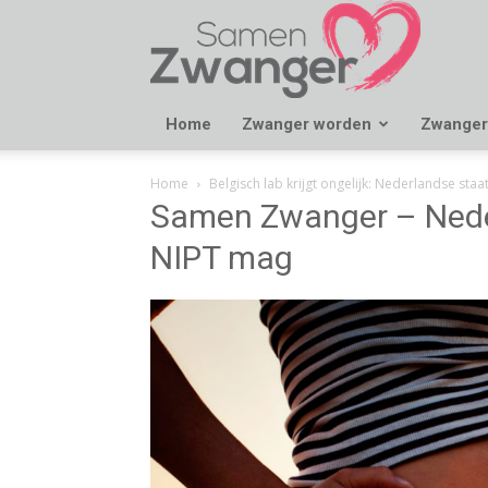
Samen
Zwanger
Home
Zwanger worden
Zwanger
Home
Belgisch lab krijgt ongelijk: Nederlandse sta
Samen Zwanger – Nede
NIPT mag