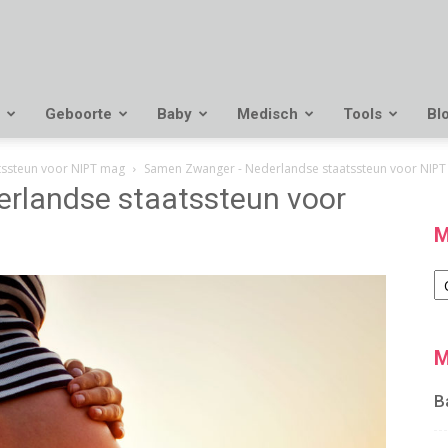
Geboorte
Baby
Medisch
Tools
Bl
atssteun voor NIPT mag
Samen Zwanger - Nederlandse staatssteun voor NIP
rlandse staatssteun voor
M
M
M
B