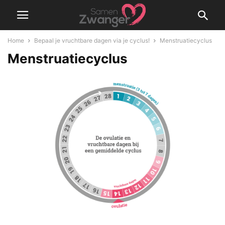
Home
Bepaal je vruchtbare dagen via je cyclus!
Menstruatiecyclus
Menstruatiecyclus