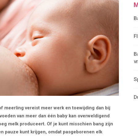
M
B
F
B
v
S
D
f meerling vereist meer werk en toewijding dan bij
t voeden van meer dan één baby kan overweldigend
oeg melk produceert. Of je kunt misschien bang zijn
t een pauze kunt krijgen, omdat pasgeborenen elk