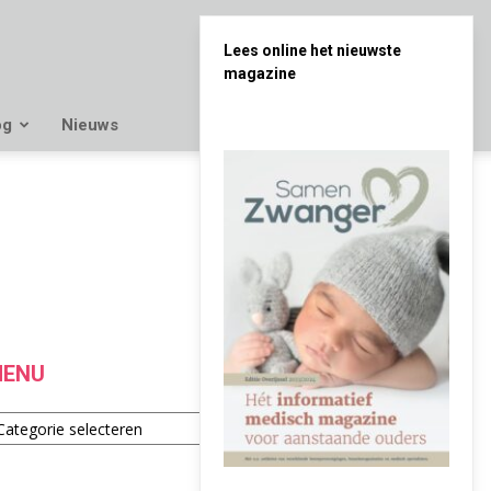
Lees online het nieuwste
magazine
og
Nieuws
ENU
enu