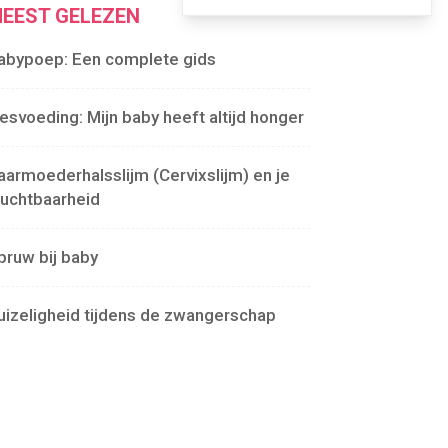
EEST GELEZEN
abypoep: Een complete gids
lesvoeding: Mijn baby heeft altijd honger
aarmoederhalsslijm (Cervixslijm) en je
ruchtbaarheid
pruw bij baby
uizeligheid tijdens de zwangerschap