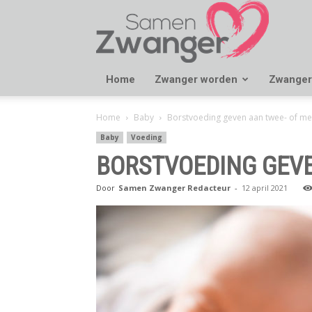
Samen
Zwanger
Home
Zwanger worden
Zwanger
Home
Baby
Borstvoeding geven aan twee- of me
Baby
Voeding
BORSTVOEDING GEVE
Door
Samen Zwanger Redacteur
-
12 april 2021