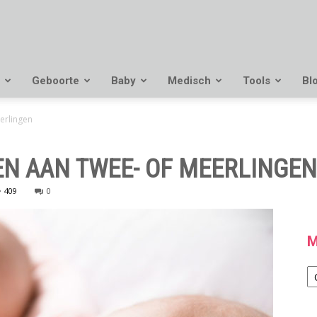
Geboorte
Baby
Medisch
Tools
Bl
erlingen
N AAN TWEE- OF MEERLINGEN
409
0
M
M