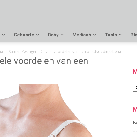
Geboorte
Baby
Medisch
Tools
Bl
ha
Samen Zwanger - De vele voordelen van een borstvoedingsbeha
le voordelen van een
M
M
M
B