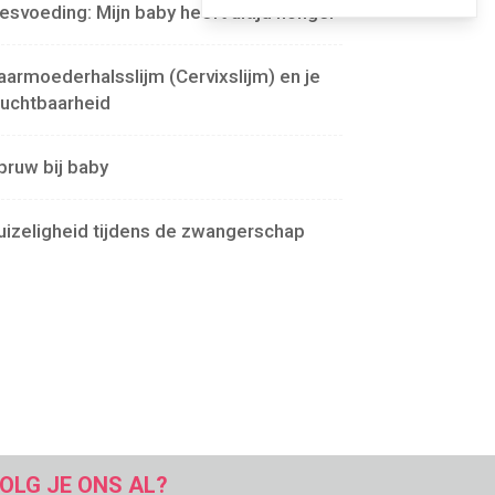
lesvoeding: Mijn baby heeft altijd honger
aarmoederhalsslijm (Cervixslijm) en je
ruchtbaarheid
pruw bij baby
uizeligheid tijdens de zwangerschap
OLG JE ONS AL?