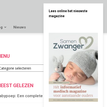
Lees online het nieuwste
magazine
og
Nieuws
ENU
enu
EEST GELEZEN
abypoep: Een complete gids