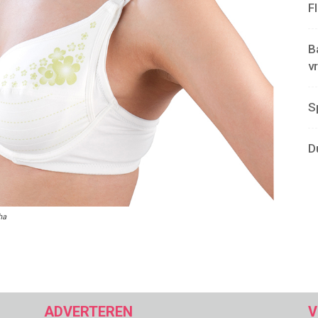
F
B
v
S
D
ha
ADVERTEREN
V