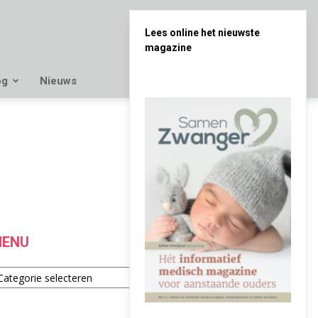
Lees online het nieuwste
magazine
og
Nieuws
ENU
enu