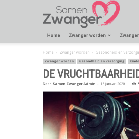
Samen
Zwanger
Home
Zwanger worden
Zwanger
Home
Zwanger worden
Gezondheid en verzorgi
Zwanger worden
Gezondheid en verzorging
Kind
DE VRUCHTBAARHEI
Door
Samen Zwanger Admin
-
16 januari 2020