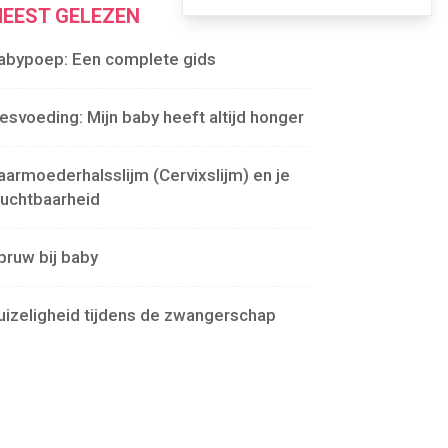
EEST GELEZEN
abypoep: Een complete gids
lesvoeding: Mijn baby heeft altijd honger
aarmoederhalsslijm (Cervixslijm) en je
ruchtbaarheid
pruw bij baby
uizeligheid tijdens de zwangerschap