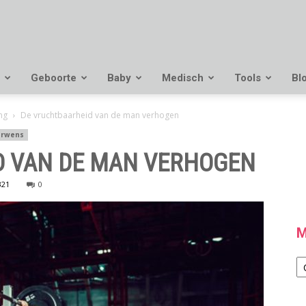
Geboorte
Baby
Medisch
Tools
Bl
ng
De vruchtbaarheid van de man verhogen
erwens
D VAN DE MAN VERHOGEN
321
0
M
M