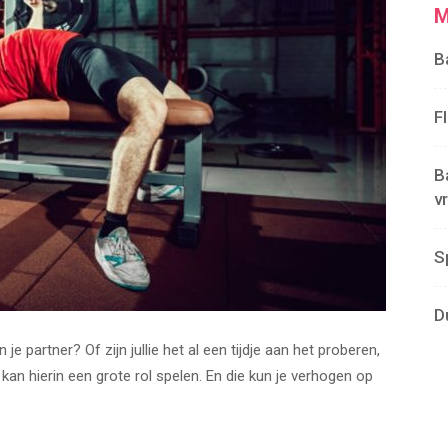
M
B
F
B
v
S
D
 je partner? Of zijn jullie het al een tijdje aan het proberen,
n hierin een grote rol spelen. En die kun je verhogen op