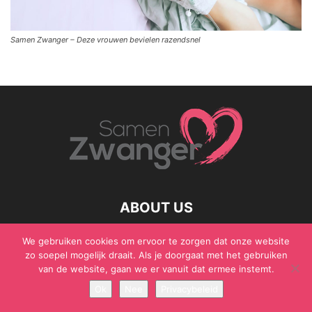
Samen Zwanger – Deze vrouwen bevielen razendsnel
ABOUT US
We gebruiken cookies om ervoor te zorgen dat onze website
zo soepel mogelijk draait. Als je doorgaat met het gebruiken
van de website, gaan we er vanuit dat ermee instemt.
© Samen Zwanger - Copyright - Gericht Media 2017 - 2021
Ok
Nee
Privacybeleid