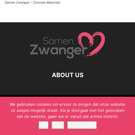
Samen Zwanger – Dunstan Babytaal
ABOUT US
© Samen Zwanger - Copyright - Gericht Media 2017 - 2021
We gebruiken cookies om ervoor te zorgen dat onze website
zo soepel mogelijk draait. Als je doorgaat met het gebruiken
van de website, gaan we er vanuit dat ermee instemt.
Ok
Nee
Privacybeleid