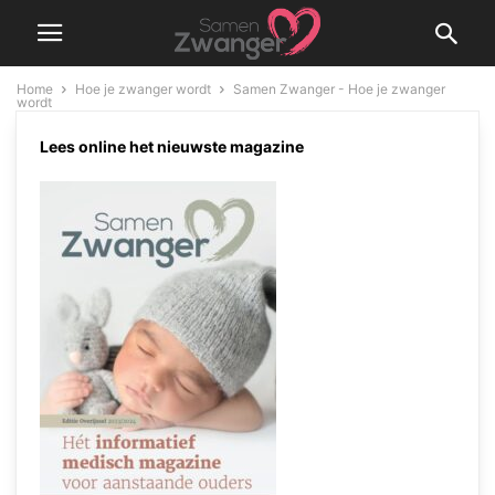
Home
Hoe je zwanger wordt
Samen Zwanger - Hoe je zwanger
wordt
Samen Zwanger – Hoe je
Lees online het nieuwste magazine
zwanger wordt