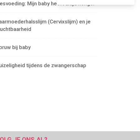
lesvoeding: Mijn baby heeft altijd honger
aarmoederhalsslijm (Cervixslijm) en je
ruchtbaarheid
pruw bij baby
uizeligheid tijdens de zwangerschap
OLG JE ONS AL?