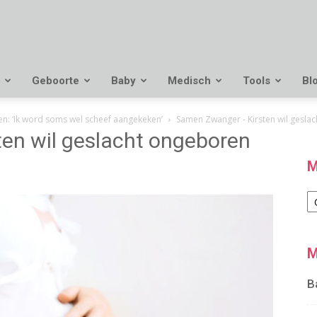
Geboorte
Baby
Medisch
Tools
Bl
en: ‘Ik word soms wel scheef aangekeken’
Samen Zwanger - Kirsten wil gesla
en wil geslacht ongeboren
M
M
M
B