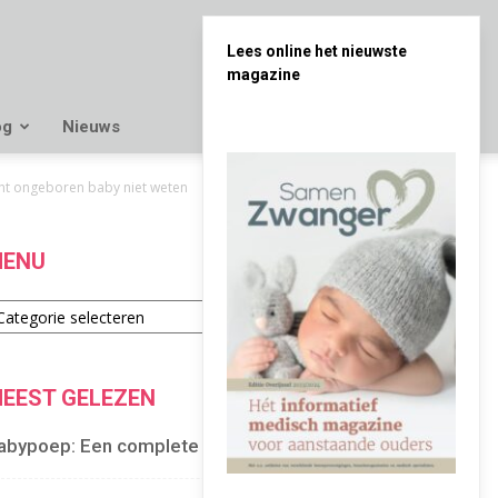
Lees online het nieuwste
magazine
og
Nieuws
cht ongeboren baby niet weten
ENU
enu
EEST GELEZEN
abypoep: Een complete gids