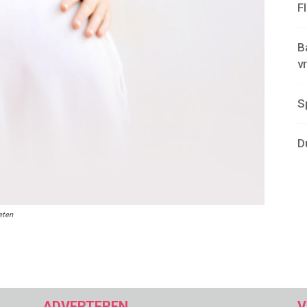
F
B
v
S
D
eten
ADVERTEREN
V