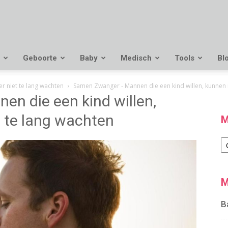
Geboorte
Baby
Medisch
Tools
Bl
r niet te lang wachten
Samen Zwanger - Mannen die een kind willen, kunnen 
n die een kind willen,
 te lang wachten
M
M
M
B