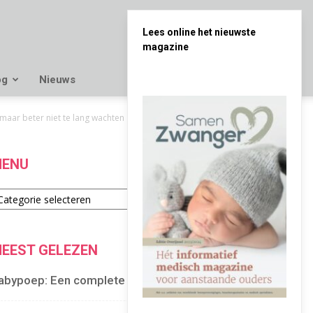
Lees online het nieuwste
magazine
og
Nieuws
maar beter niet te lang wachten
ENU
enu
EEST GELEZEN
abypoep: Een complete gids