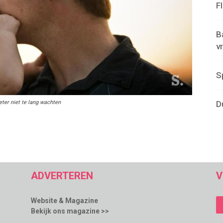
F
B
v
S
ter niet te lang wachten
D
ADVERTEREN
V
Website & Magazine
Bekijk ons magazine >>