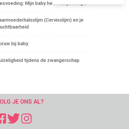
lesvoeding: Mijn baby heeft altijd honger
aarmoederhalsslijm (Cervixslijm) en je
ruchtbaarheid
pruw bij baby
uizeligheid tijdens de zwangerschap
OLG JE ONS AL?