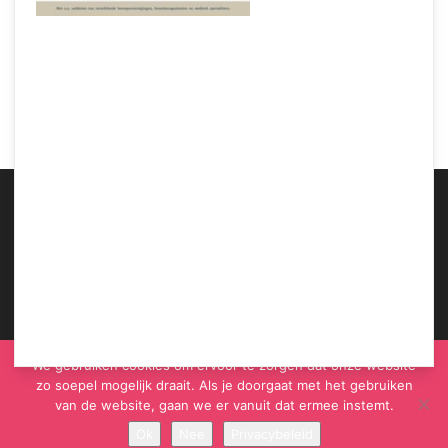
Samen Zwanger – Massagetechnieken om een huilende baby te sussen 1
ABOUT US
We gebruiken cookies om ervoor te zorgen dat onze website
zo soepel mogelijk draait. Als je doorgaat met het gebruiken
van de website, gaan we er vanuit dat ermee instemt.
Ok
Nee
Privacybeleid
© Samen Zwanger - Copyright - Gericht Media 2017 - 2021