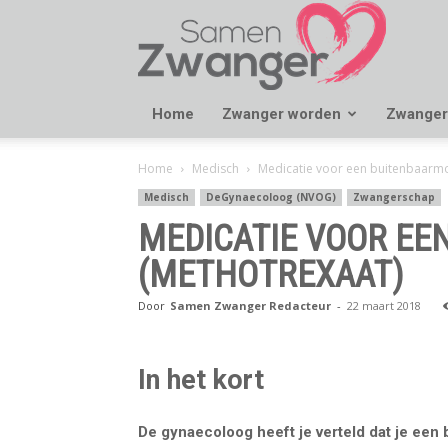
Samen
Zwanger
Home
Zwanger worden
Zwanger
Home
Medisch
Medicatie voor een buitenbaarmo
Medisch
DeGynaecoloog (NVOG)
Zwangerschap
MEDICATIE VOOR E
(METHOTREXAAT)
Door
Samen Zwanger Redacteur
-
22 maart 2018
In het kort
De gynaecoloog heeft je verteld dat je een