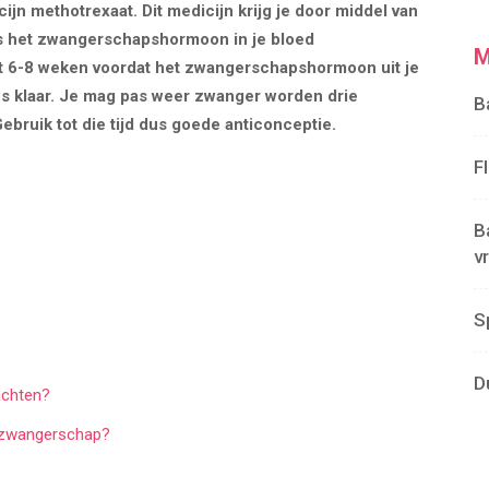
jn methotrexaat. Dit medicijn krijg je door middel van
jks het zwangerschapshormoon in je bloed
M
t 6-8 weken voordat het zwangerschapshormoon uit je
es klaar. Je mag pas weer zwanger worden drie
B
bruik tot die tijd dus goede anticonceptie.
F
B
v
S
D
achten?
e zwangerschap?