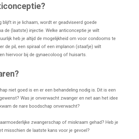
ticonceptie?
lijft in je lichaam, wordt er geadviseerd goede
 de (laatste) injectie. Welke anticonceptie je wilt
uurlijk heb je altijd de mogelijkheid om voor condooms te
r de pil, een spiraal of een implanon (staafje) wilt
en hiervoor bij de gynaecoloog of huisarts.
aren?
ap niet goed is en er een behandeling nodig is. Dit is een
gewenst? Was je onverwacht zwanger en net aan het idee
of kwam de nare boodschap onverwacht?
tenbaarmoederlijke zwangerschap of miskraam gehad? Heb je
 misschien de laatste kans voor je gevoel?