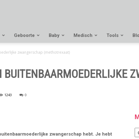
Geboorte
Baby
Medisch
Tools
Bl
ederlijke zwangerschap (methotrexaat)
EN BUITENBAARMOEDERLIJKE 
1243
0
M
M
 buitenbaarmoederlijke zwangerschap hebt. Je hebt