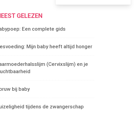
EEST GELEZEN
abypoep: Een complete gids
lesvoeding: Mijn baby heeft altijd honger
aarmoederhalsslijm (Cervixslijm) en je
ruchtbaarheid
pruw bij baby
uizeligheid tijdens de zwangerschap